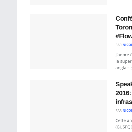
Confé
Toron
#Flow
PAR
NICO
J'adore 
la super
anglais 
Speak
2016:
infra
PAR
NICO
Cette a
(GUSPQC