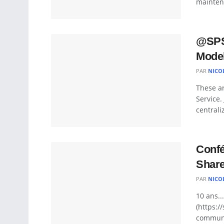
maintena
@SPS
Model
PAR
NICO
These a
Service.
centrali
Confé
Share
PAR
NICO
10 ans..
(https:/
communa