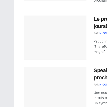
prochai
...
Le pr
jours!
PAR
NICO
Petit cl
(SharePo
magnifiq
Speak
proch
PAR
NICO
Une nouv
je suis 
un symbo