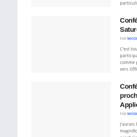
particuli
Confé
Satur
PAR
NICO
C'est to
particip
comme po
vers Offi
Confé
proch
Appli
PAR
NICO
J'aurais
magnifiq