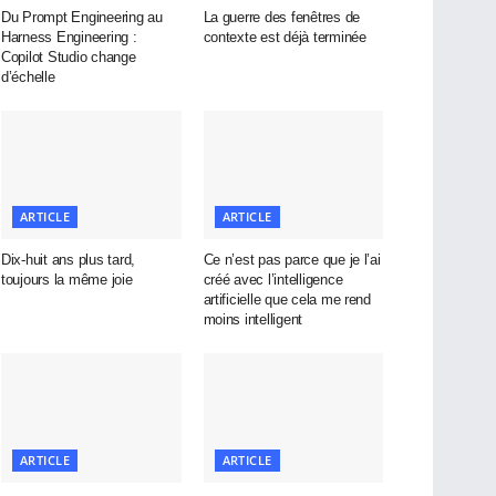
Du Prompt Engineering au
La guerre des fenêtres de
Harness Engineering :
contexte est déjà terminée
Copilot Studio change
d’échelle
ARTICLE
ARTICLE
Dix-huit ans plus tard,
Ce n’est pas parce que je l’ai
toujours la même joie
créé avec l’intelligence
artificielle que cela me rend
moins intelligent
ARTICLE
ARTICLE