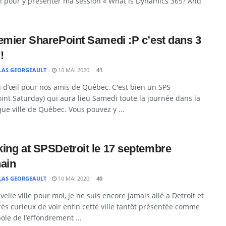
n pour y présenter ma session « What is Dynamics 365? And
emier SharePoint Samedi :P c’est dans 3
!
LAS GEORGEAULT
10 MAI 2020
41
in d’œil pour nos amis de Québec, C'est bien un SPS
int Saturday) qui aura lieu Samedi toute la journée dans la
ue ville de Québec. Vous pouvez y ...
ing at SPSDetroit le 17 septembre
ain
LAS GEORGEAULT
10 MAI 2020
40
elle ville pour moi, je ne suis encore jamais allé a Detroit et
très curieux de voir enfin cette ville tantôt présentée comme
le de l’effondrement ...