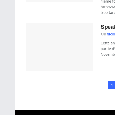
4ième fo
http://w
trop tar
Speak
PAR
NICO
Cette an
partie d
Novembre
1