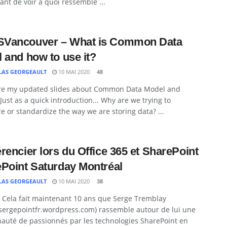
nt de voir a quoi ressemble ...
Vancouver – What is Common Data
 and how to use it?
LAS GEORGEAULT
10 MAI 2020
48
re my updated slides about Common Data Model and
 Just as a quick introduction... Why are we trying to
ze or standardize the way we are storing data? ...
rencier lors du Office 365 et SharePoint
Point Saturday Montréal
LAS GEORGEAULT
10 MAI 2020
38
. Cela fait maintenant 10 ans que Serge Tremblay
/sergepointfr.wordpress.com) rassemble autour de lui une
uté de passionnés par les technologies SharePoint en