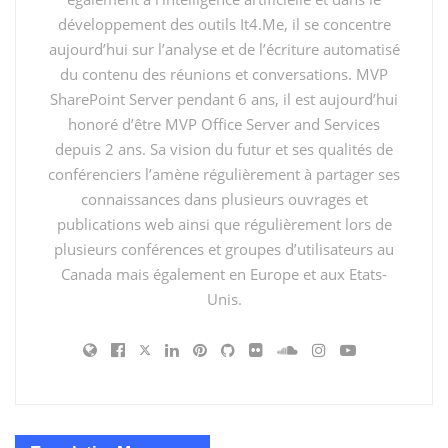
On ne demande plus seulement à l’IA :
développement des outils It4.Me, il se concentre
« Dis-moi comment je pourrais faire ce
aujourd’hui sur l’analyse et de l’écriture automatisé
travail. »
du contenu des réunions et conversations. MVP
SharePoint Server pendant 6 ans, il est aujourd’hui
On commence à lui dire :
honoré d’être MVP Office Server and Services
depuis 2 ans. Sa vision du futur et ses qualités de
« Voici le résultat attendu. Va faire le travail.
conférenciers l’amène régulièrement à partager ses
Reviens avec un livrable. »
connaissances dans plusieurs ouvrages et
C’est là que se situe le vrai basculement.
publications web ainsi que régulièrement lors de
plusieurs conférences et groupes d’utilisateurs au
Microsoft décrit Copilot Cowork comme une capacité
Canada mais également en Europe et aux Etats-
conçue pour réaliser du travail long, multi-étapes, dans
Unis.
l’environnement Microsoft 365, notamment via le
programme Frontier. Microsoft explique que Cowork
ne se contente pas de décrire ce que l’utilisateur
pourrait faire : il effectue réellement des tâches dans
l’environnement Microsoft 365. (
Copilot Cowork: Now
available in Frontier
)