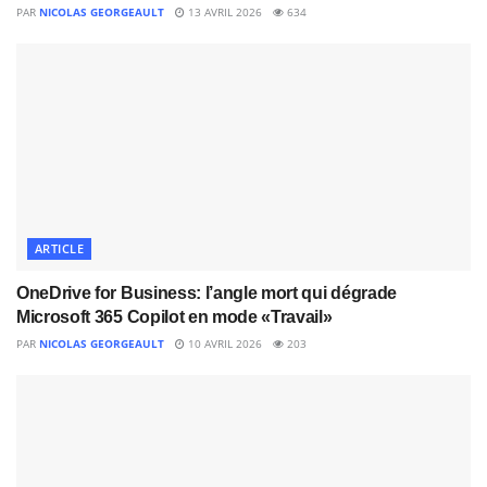
PAR
NICOLAS GEORGEAULT
13 AVRIL 2026
634
il produit lui-même le livrable final.
Avec Cowork, la logique devient plutôt :
l’utilisateur décrit le résultat attendu ;
l’IA comprend le contexte ;
elle planifie les étapes ;
elle utilise les outils disponibles ;
ARTICLE
elle produit le livrable ;
OneDrive for Business: l’angle mort qui dégrade
elle peut demander validation lorsque nécessaire ;
Microsoft 365 Copilot en mode «Travail»
PAR
NICOLAS GEORGEAULT
10 AVRIL 2026
203
elle revient avec un résultat exploitable.
En résumé :
flowchart LR
