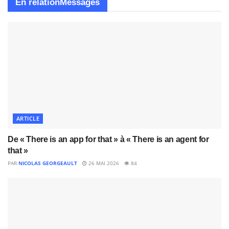
En relation
Messages
Anthropic décrit Claude Cowork dans une logique très
proche : donner un objectif à Claude, puis le laisser
travailler sur l’ordinateur, les fichiers locaux et les
applications pour retourner un livrable terminé.
(
Claude Cowork by Anthropic
)
La promesse est donc simple à comprendre, mais
énorme dans ses conséquences :
ARTICLE
Cowork transforme l’IA d’un assistant
conversationnel en collègue numérique
De « There is an app for that » à « There is an agent for
capable d’exécuter une mission.
that »
PAR
NICOLAS GEORGEAULT
26 MAI 2026
84
1. C’est quoi « Cowork » ?
1.1 Une IA à qui l’on délègue un
résultat, pas seulement une