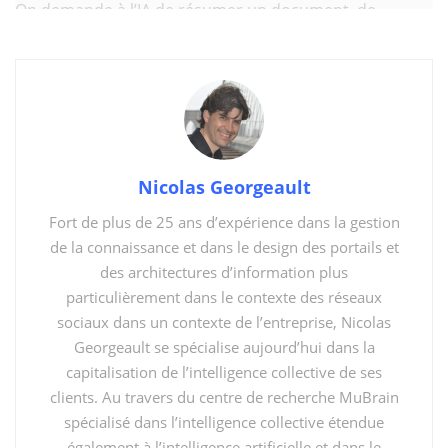
On demande à l’IA de résumer un document, de
reformuler un courriel, de proposer un plan,
d’expliquer un tableau, de générer une présentation
ou de préparer une analyse. C’est déjà utile. Mais cela
reste, dans la plupart des cas, une logique de
conversation assistée
.
Nicolas Georgeault
You might also like
Fort de plus de 25 ans d’expérience dans la gestion
De « There is an app for that » à « There is an agent for
de la connaissance et dans le design des portails et
that »
des architectures d’information plus
Préparer efficacement votre participation à un « Agent in
particulièrement dans le contexte des réseaux
a Day »
sociaux dans un contexte de l’entreprise, Nicolas
Georgeault se spécialise aujourd’hui dans la
Microsoft Copilot est-il vraiment sécuritaire?
capitalisation de l’intelligence collective de ses
clients. Au travers du centre de recherche MuBrain
Avec
Cowork
, l’idée devient différente.
spécialisé dans l’intelligence collective étendue
également à l’intelligence artificielle et dans le