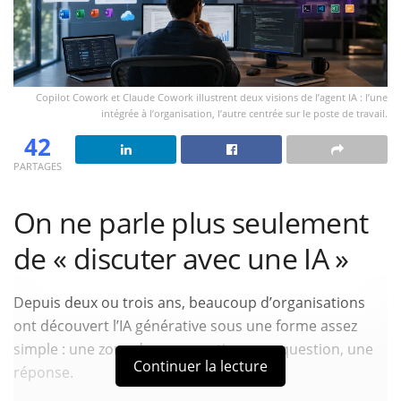
Copilot Cowork et Claude Cowork illustrent deux visions de l’agent IA : l’une
intégrée à l’organisation, l’autre centrée sur le poste de travail.
42
PARTAGES
On ne parle plus seulement
de « discuter avec une IA »
Depuis deux ou trois ans, beaucoup d’organisations
ont découvert l’IA générative sous une forme assez
simple : une zone de conversation, une question, une
Continuer la lecture
réponse.