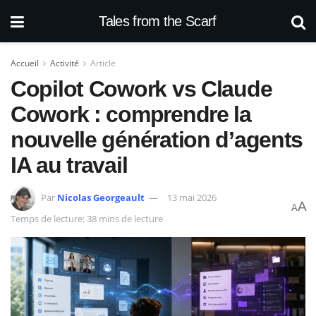
Tales from the Scarf
Accueil
Activité
Article
Copilot Cowork vs Claude
Cowork : comprendre la
nouvelle génération d’agents
IA au travail
Par
Nicolas Georgeault
13 mai 2026
A
A
Temps de lecture: 38 mins de lecture