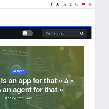
ARTICLE
is an app for that » à «
 an agent for that »
26 MAI 2026
84