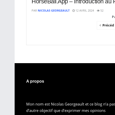
HorseBall.App – Introduction au P
PAR
NICOLAS GEORGEAULT
12 AVRIL 2024
52
P
Précéd
A propos
Mon nom est Nicolas Georgeault et ce blog n’a pa
d’autre objectif que d’exprimer mes opinions