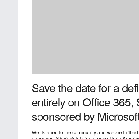
Save the date for a def
entirely on Office 365
sponsored by Microsoft
We listened to the community and we are thrilled 
announce, SharePoint Conference North Americ