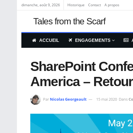
dimanche, août 9, 2026
Historique
Contact
A propos
Tales from the Scarf
ACCUEIL
ENGAGEMENTS
SharePoint Confe
America – Retour
Par
Nicolas Georgeault
15 mai 2020
Dans
Co