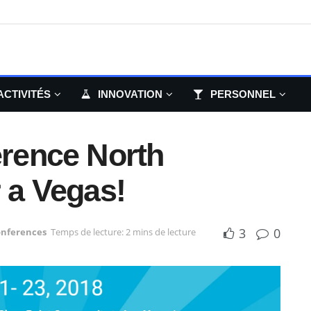
ACTIVITÉS
INNOVATION
PERSONNEL
rence North
 a Vegas!
3
0
nferences
Temps de lecture: 2 mins de lecture