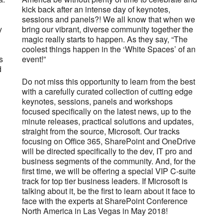
kick back after an intense day of keynotes,
sessions and panels?! We all know that when we
y
bring our vibrant, diverse community together the
magic really starts to happen. As they say, “The
coolest things happen in the ‘White Spaces’ of an
s
event!”
d
Do not miss this opportunity to learn from the best
with a carefully curated collection of cutting edge
keynotes, sessions, panels and workshops
focused specifically on the latest news, up to the
minute releases, practical solutions and updates,
straight from the source, Microsoft. Our tracks
focusing on Office 365, SharePoint and OneDrive
will be directed specifically to the dev, IT pro and
business segments of the community. And, for the
first time, we will be offering a special VIP C-suite
track for top tier business leaders. If Microsoft is
talking about it, be the first to learn about it face to
face with the experts at SharePoint Conference
North America in Las Vegas in May 2018!