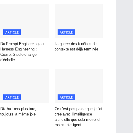
ARTICLE
ARTICLE
Du Prompt Engineering au
La guerre des fenêtres de
Harness Engineering :
contexte est déjà terminée
Copilot Studio change
d’échelle
ARTICLE
ARTICLE
Dix-huit ans plus tard,
Ce n’est pas parce que je l’ai
toujours la même joie
créé avec l’intelligence
artificielle que cela me rend
moins intelligent