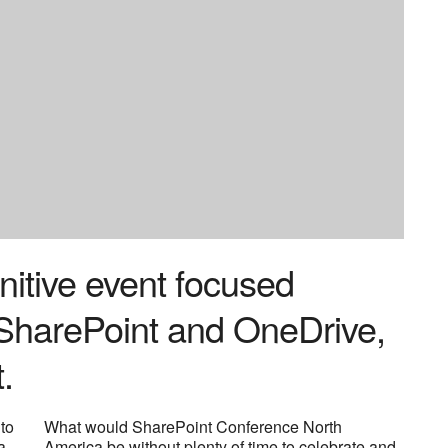
initive event focused
, SharePoint and OneDrive,
.
to
What would SharePoint Conference North
a.
America be without plenty of time to celebrate and