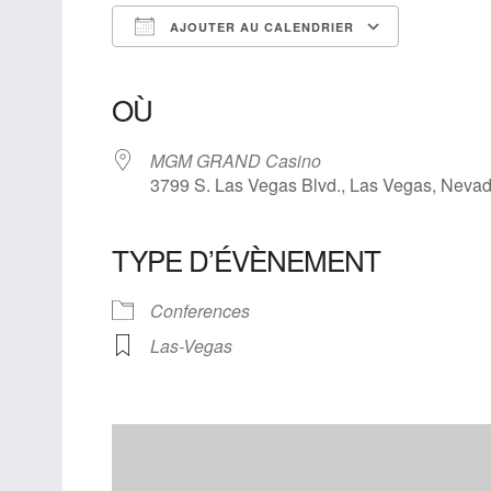
AJOUTER AU CALENDRIER
Télécharger ICS
Calendrier Google
iCalendar
Office 365
Outlook Live
OÙ
MGM GRAND Casino
3799 S. Las Vegas Blvd., Las Vegas, Neva
TYPE D’ÉVÈNEMENT
Conferences
Las-Vegas