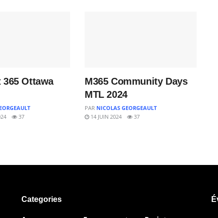
t 365 Ottawa
M365 Community Days
MTL 2024
EORGEAULT
PAR
NICOLAS GEORGEAULT
024
37
14 JUIN 2024
37
Categories
É