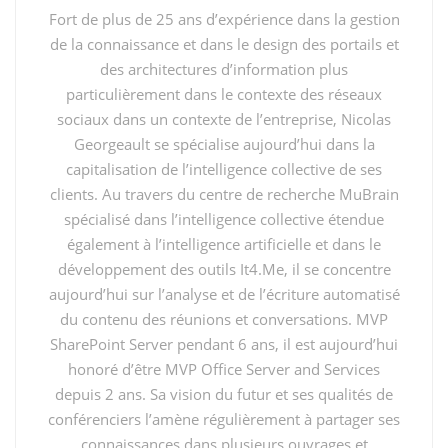
Fort de plus de 25 ans d’expérience dans la gestion
D’autant qu’il m’arrive fréquemment de devoir me
de la connaissance et dans le design des portails et
connecter soit sur mon Tenant Office 365 avec une
des architectures d’information plus
version 2013 de Lync ou avec une version OCS 2007 R2
particulièrement dans le contexte des réseaux
sociaux dans un contexte de l’entreprise, Nicolas
sur le réseau de mon entreprise. Alors? Comment je
Georgeault se spécialise aujourd’hui dans la
fais dans ce cas?? Peut-on et comment contourner ce
capitalisation de l’intelligence collective de ses
message d’erreur de connexion?
clients. Au travers du centre de recherche MuBrain
spécialisé dans l’intelligence collective étendue
également à l’intelligence artificielle et dans le
développement des outils It4.Me, il se concentre
aujourd’hui sur l’analyse et de l’écriture automatisé
du contenu des réunions et conversations. MVP
SharePoint Server pendant 6 ans, il est aujourd’hui
honoré d’être MVP Office Server and Services
depuis 2 ans. Sa vision du futur et ses qualités de
conférenciers l’amène régulièrement à partager ses
Donc, je me dois de préciser que bien sur, cette astuce,
connaissances dans plusieurs ouvrages et