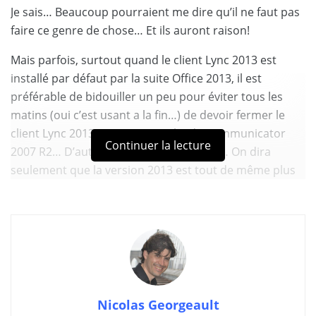
Je sais… Beaucoup pourraient me dire qu’il ne faut pas
faire ce genre de chose… Et ils auront raison!
Mais parfois, surtout quand le client Lync 2013 est
installé par défaut par la suite Office 2013, il est
préférable de bidouiller un peu pour éviter tous les
matins (oui c’est usant a la fin…) de devoir fermer le
client Lync 2013 pour ouvrir celui de Communicator
Continuer la lecture
2007 R2… D’autant que graphiquement… On dira
seulement que la version 2013 est tout de même plus
sympa que son ancêtre de 2009… 😛
You might also like
Aucun contenu disponible
Nicolas Georgeault