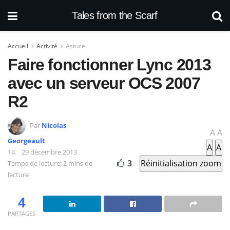
Tales from the Scarf
Accueil
Activité
Astuce
Faire fonctionner Lync 2013
avec un serveur OCS 2007
R2
Par
Nicolas
A
A
Georgeault
A
A
29 décembre 2013
3
Réinitialisation zoom
Temps de lecture: 2 mins de
lecture
4
PARTAGES