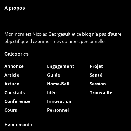
Si cette clé n’existe pas, il vous faut la créer. Il est
A propos
possible que les clés
\Office\15.0\Lync
n’existent pas
encore pour pouvoir y ajouter ensuite la valeur
DWORD (32Bits)
DisableServerCheck
Mon nom est Nicolas Georgeault et ce blog n’a pas d’autre
Redémarrez ensuite complètement le client Lync 2013,
objectif que d’exprimer mes opinions personnelles.
le client est peut être encore actif même si il est réduit.
Categories
Et vous voila enfin connectés aux autres membres de
Annonce
Engagement
Projet
votre infrastructure OCS2007R2 mais avec un client
Article
Guide
Santé
Lync 2013.
Astuce
Horse-Ball
Session
Cocktails
Idée
Trouvaille
Conférence
Innovation
Cours
Personnel
Évènements