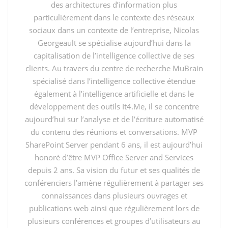
des architectures d’information plus
(US+FR), du SP1 SharePoint 2010 Foundation
particulièrement dans le contexte des réseaux
(US+FR) et du SP1 Office 2010 (US+FR) et du SP1
sociaux dans un contexte de l’entreprise, Nicolas
SharePoint Designer 2010 32 et 64bits (US+FR)
.
Georgeault se spécialise aujourd’hui dans la
capitalisation de l’intelligence collective de ses
Rien de très compliqué, vous pouvez l’adapter à vos propres
clients. Au travers du centre de recherche MuBrain
besoins, mais c’est quand même très pratique… A condition bien
spécialisé dans l’intelligence collective étendue
sur que Microsoft ne modifie pas les URLs des téléchargements
.
également à l’intelligence artificielle et dans le
développement des outils It4.Me, il se concentre
Toutes les infos sur les mises à jours sur le site TechNet
aujourd’hui sur l’analyse et de l’écriture automatisé
http://technet.microsoft.com/en-us/office/ee748587.aspx
du contenu des réunions et conversations. MVP
SharePoint Server pendant 6 ans, il est aujourd’hui
Et surtout… Toutes les explications sur « Comment mettre à jour
honoré d’être MVP Office Server and Services
correctement ma ferme de serveur SharePoint 2010? » directement
depuis 2 ans. Sa vision du futur et ses qualités de
sur ce site
http://technet.microsoft.com/fr-
conférenciers l’amène régulièrement à partager ses
FR/sharepoint/ff800847.aspx
ou la méthode vous est clairement
connaissances dans plusieurs ouvrages et
expliquée.
publications web ainsi que régulièrement lors de
plusieurs conférences et groupes d’utilisateurs au
En cas de soucis? N’hésitez pas
La communauté est à votre dispo.