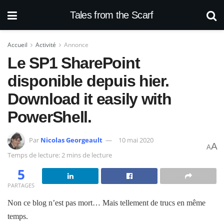
Tales from the Scarf
Accueil
Activité
Annonce
Le SP1 SharePoint
disponible depuis hier.
Download it easily with
PowerShell.
Par
Nicolas Georgeault
10 mai 2020
A
A
Temps de lecture: 2 mins de lecture
5
PARTAGES
Non ce blog n’est pas mort… Mais tellement de trucs en même
temps.