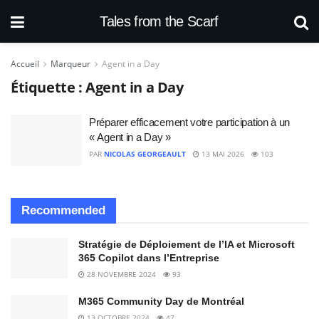
Tales from the Scarf
Accueil
Marqueur
Agent in a Day
Étiquette :
Agent in a Day
Préparer efficacement votre participation à un
« Agent in a Day »
PAR
NICOLAS GEORGEAULT
13 MAI 2026
103
Recommended
Stratégie de Déploiement de l’IA et Microsoft
365 Copilot dans l’Entreprise
28 NOVEMBRE 2024
93
M365 Community Day de Montréal
13 OCTOBRE 2024
47