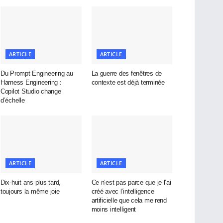
ARTICLE
ARTICLE
Du Prompt Engineering au
La guerre des fenêtres de
Harness Engineering :
contexte est déjà terminée
Copilot Studio change
d’échelle
ARTICLE
ARTICLE
Dix-huit ans plus tard,
Ce n’est pas parce que je l’ai
toujours la même joie
créé avec l’intelligence
artificielle que cela me rend
moins intelligent