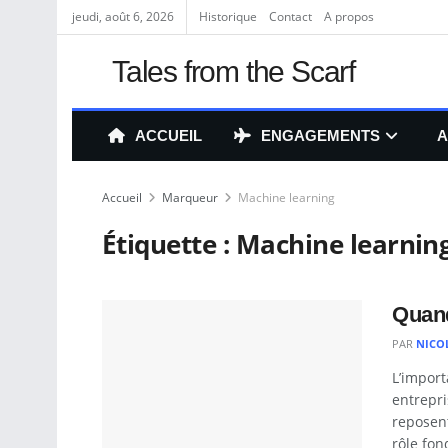
jeudi, août 6, 2026
Historique
Contact
A propos
Tales from the Scarf
ACCUEIL
ENGAGEMENTS
A
Accueil
Marqueur
Machine learning
Étiquette :
Machine learnin
Quand
PAR
NICO
L’impor
entrepri
reposen
rôle fon