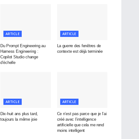
ARTICLE
ARTICLE
Du Prompt Engineering au
La guerre des fenêtres de
Harness Engineering :
contexte est déjà terminée
Copilot Studio change
d’échelle
ARTICLE
ARTICLE
Dix-huit ans plus tard,
Ce n’est pas parce que je l’ai
toujours la même joie
créé avec l’intelligence
artificielle que cela me rend
moins intelligent