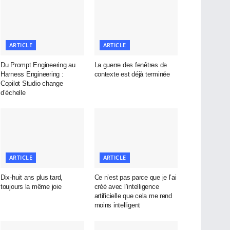
ARTICLE
ARTICLE
Du Prompt Engineering au
La guerre des fenêtres de
Harness Engineering :
contexte est déjà terminée
Copilot Studio change
d’échelle
ARTICLE
ARTICLE
Dix-huit ans plus tard,
Ce n’est pas parce que je l’ai
toujours la même joie
créé avec l’intelligence
artificielle que cela me rend
moins intelligent