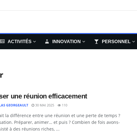
ACTIVITÉS
INNOVATION
PERSONNEL
r
iser une réunion efficacement
LAS GEORGEAULT
30 MAI 2025
110
ait la différence entre une réunion et une perte de temps ?
isation. Préparer, animer… et puis ? Combien de fois avons-
isté à des réunions riches, ...