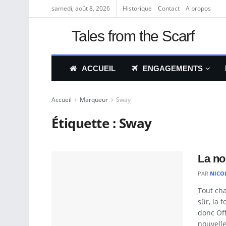
samedi, août 8, 2026
Historique
Contact
A propos
Tales from the Scarf
ACCUEIL
ENGAGEMENTS
Accueil
Marqueur
Sway
Étiquette :
Sway
La no
PAR
NICO
Tout ch
sûr, la 
donc Off
nouvelle 