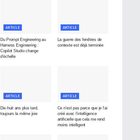
ARTICLE
ARTICLE
Du Prompt Engineering au
La guerre des fenêtres de
Harness Engineering :
contexte est déjà terminée
Copilot Studio change
d’échelle
ARTICLE
ARTICLE
Dix-huit ans plus tard,
Ce n’est pas parce que je l’ai
toujours la même joie
créé avec l’intelligence
artificielle que cela me rend
moins intelligent