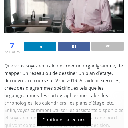
7
PARTAGES
Que vous soyez en train de créer un organigramme, de
mapper un réseau ou de dessiner un plan d’étage,
découvrez ce cours sur Visio 2019. À l’aide d’exercices,
créez des diagrammes spécifiques tels que les
organigrammes, les cartographies mentales, les
chronologies, les calendriers, les plans d’étage, etc.
Enfin, voyez comment utiliser les assistants disponibles
et soyez en mesure de réaliser des tableaux de bord
Continuer la lecture
qui vont compléter vos outils d’aide à la décision.