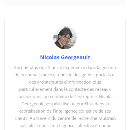
Vous êtes probablement très nombreux à utiliser ou
avoir déjà utiliser Microsoft Visio pour vos
organigrammes ou diagramme technique. Microsoft
Visio est probablement un des outils les plus sous-
exploité de la gamme Office. Retrouvez ici quelques
informations importantes vous permettant d’aller plus
loin avec l’éditeur et particulièrement celles
Nicolas Georgeault
permettant d’en faire un outil BI.
Fort de plus de 25 ans d’expérience dans la gestion
de la connaissance et dans le design des portails et
You might also like
des architectures d’information plus
particulièrement dans le contexte des réseaux
Cours L’essentiel de Visio 2021 (2021/LTSC)
sociaux dans un contexte de l’entreprise, Nicolas
Cours Microsoft Dynamics 365 pour les ventes
Georgeault se spécialise aujourd’hui dans la
Cours Découvrir Dynamics 365
capitalisation de l’intelligence collective de ses
clients. Au travers du centre de recherche MuBrain
spécialisé dans l’intelligence collective étendue