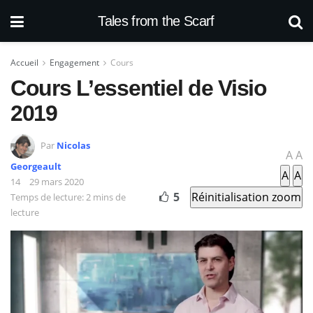
Tales from the Scarf
Accueil
Engagement
Cours
Cours L’essentiel de Visio
2019
Par
Nicolas
A
A
Georgeault
A
A
29 mars 2020
5
Réinitialisation zoom
Temps de lecture: 2 mins de
lecture