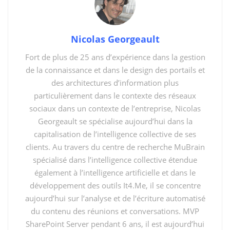
Nicolas Georgeault
Fort de plus de 25 ans d’expérience dans la gestion
de la connaissance et dans le design des portails et
des architectures d’information plus
particulièrement dans le contexte des réseaux
sociaux dans un contexte de l’entreprise, Nicolas
Georgeault se spécialise aujourd’hui dans la
capitalisation de l’intelligence collective de ses
Bienvenue dans « SharePoint : Créer un site
clients. Au travers du centre de recherche MuBrain
intranet »
from
SharePoint : Créer un site intranet
spécialisé dans l’intelligence collective étendue
by
Nicolas Georgeault
également à l’intelligence artificielle et dans le
développement des outils It4.Me, il se concentre
You might also like
aujourd’hui sur l’analyse et de l’écriture automatisé
du contenu des réunions et conversations. MVP
La gestion de la connaissance comme infrastructure
SharePoint Server pendant 6 ans, il est aujourd’hui