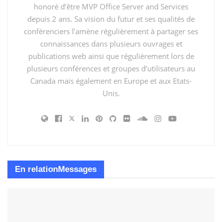
critique pour les agents IA
honoré d’être MVP Office Server and Services
Grand ménage de OneDrive avec Copilot
depuis 2 ans. Sa vision du futur et ses qualités de
conférenciers l’amène régulièrement à partager ses
Rebuild 2025 à Nantes : SharePoint, Copilot et des
connaissances dans plusieurs ouvrages et
agents qui travaillent enfin pour vos documents
publications web ainsi que régulièrement lors de
plusieurs conférences et groupes d’utilisateurs au
Étiquettes:
Intranet
SharePoint
Canada mais également en Europe et aux Etats-
Unis.
En relation
Messages