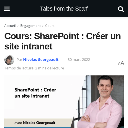
Tales from the Scarf
Accueil
Engagement
Cours
Cours: SharePoint : Créer un
site intranet
Par
Nicolas Georgeault
30 mars 2022
A
A
Temps de lecture: 2 mins de lecture