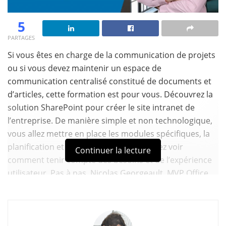
5
PARTAGES
Si vous êtes en charge de la communication de projets
ou si vous devez maintenir un espace de
communication centralisé constitué de documents et
d’articles, cette formation est pour vous. Découvrez la
solution SharePoint pour créer le site intranet de
l’entreprise. De manière simple et non technologique,
vous allez mettre en place les modules spécifiques, la
planification et la gouvernance. Vous allez voir
Continuer la lecture
comment tenir compte des besoins et de l’expérience
utilisateur. Pas à pas, Nicolas Georgeault, MVP Office
Servers and Applications, vous explique les étapes
essentielles pour utiliser SharePoint et garantir que les
utilisateurs en feront leur source d’information de
référence.