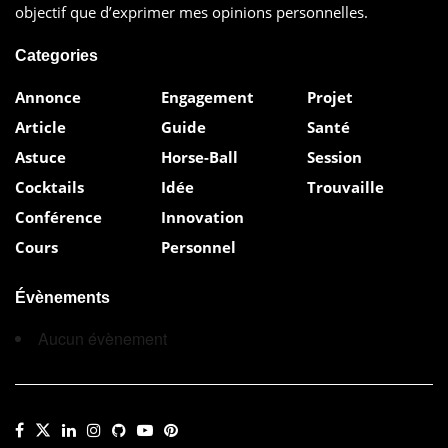
Georgeault is the SharePoint Senior Architect-
objectif que d’exprimer mes opinions personnelles.
SharePoint MVP At PublicConsultingGroup.com.
Categories
Vivement Octobre!! Woot!
Annonce
Engagement
Projet
Étiquettes:
Atelier
New York City
Office 365
Article
Guide
Santé
Project Server
SharePoint
Une
Yammer
Astuce
Horse-Ball
Session
Cocktails
Idée
Trouvaille
Conférence
Innovation
Cours
Personnel
Évènements
Aucun évènement