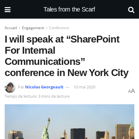
Tales from the Scarf
Accueil
Engagement
Conférence
I will speak at “SharePoint
For Internal
Communications”
conference in New York City
Par
Nicolas Georgeault
10 mai 2020
A
A
Temps de lecture: 3 mins de lecture