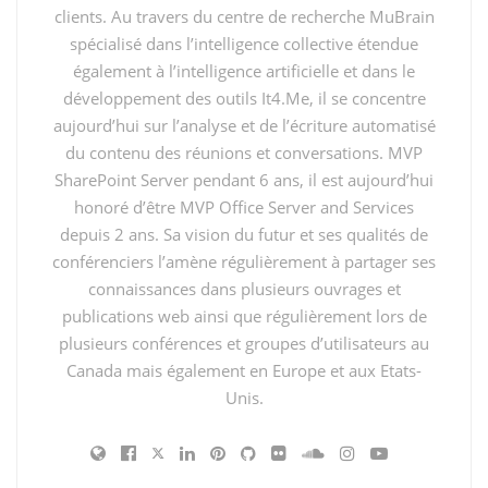
des réponses a leurs questions.
clients. Au travers du centre de recherche MuBrain
spécialisé dans l’intelligence collective étendue
L’occasion rêvée, pour moi, pour parler de mes
également à l’intelligence artificielle et dans le
scenarii préférés : Décloisonnement des communautés
développement des outils It4.Me, il se concentre
dans et a l’extérieure des périmètres de sécurité de
aujourd’hui sur l’analyse et de l’écriture automatisé
l’entreprise, les réseaux sociaux avec l’intégration de
du contenu des réunions et conversations. MVP
Yammer et surtout la possibilité, simplement, de créer
SharePoint Server pendant 6 ans, il est aujourd’hui
des réseaux avec des utilisateurs externes
honoré d’être MVP Office Server and Services
(Partenaires, clients, etc…), le moteur de recherche
depuis 2 ans. Sa vision du futur et ses qualités de
avec la syndication On Premice et In Cloud et, pour
conférenciers l’amène régulièrement à partager ses
finir, un peu de Project Server pour organiser les
connaissances dans plusieurs ouvrages et
communications dans les équipes…
publications web ainsi que régulièrement lors de
plusieurs conférences et groupes d’utilisateurs au
Un bon Workshop de 2h30 bien remplit!!
Canada mais également en Europe et aux Etats-
Unis.
Retrouvez le programme complet de la session sur leur
site web :
Les noms des autres speakers ne me parlent pas