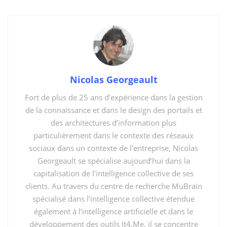
l’organisation de la société. Gouverner un pays ne peut
en aucun cas se résumer à appliquer les méthodes
d’administration d’une entreprise, car les finalités
mêmes d’un État et d’une entreprise sont
profondément différentes.
Nicolas Georgeault
Une entreprise vise avant tout la rentabilité. Son
objectif premier est de générer du profit, d’assurer la
Fort de plus de 25 ans d’expérience dans la gestion
satisfaction de ses actionnaires et d’optimiser ses
de la connaissance et dans le design des portails et
coûts pour maximiser ses gains. À l’inverse, un pays a
des architectures d’information plus
pour mission première de garantir le bien-être de ses
particulièrement dans le contexte des réseaux
citoyens, d’assurer la cohésion sociale et de permettre
sociaux dans un contexte de l’entreprise, Nicolas
Georgeault se spécialise aujourd’hui dans la
à chacun de s’épanouir. Si la prospérité économique
capitalisation de l’intelligence collective de ses
est évidemment un facteur essentiel du
clients. Au travers du centre de recherche MuBrain
développement d’une nation, elle n’est qu’un moyen au
spécialisé dans l’intelligence collective étendue
service d’un but bien plus vaste : la stabilité et le
également à l’intelligence artificielle et dans le
progrès social.
développement des outils It4.Me, il se concentre