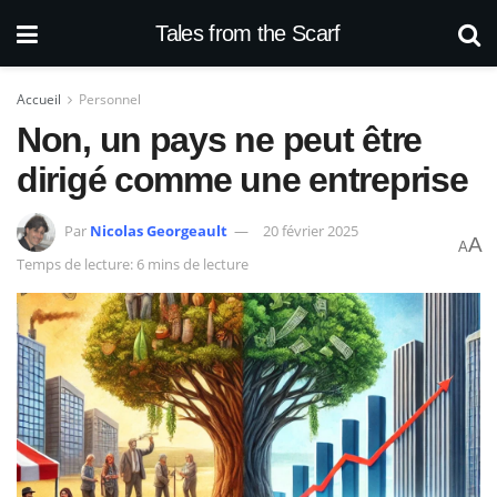
Tales from the Scarf
Accueil
Personnel
Non, un pays ne peut être
dirigé comme une entreprise
Par
Nicolas Georgeault
20 février 2025
A
A
Temps de lecture: 6 mins de lecture