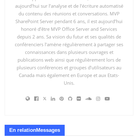
aujourd’hui sur l’analyse et de l’écriture automatisé
You might also like
du contenu des réunions et conversations. MVP
SharePoint Server pendant 6 ans, il est aujourd’hui
Du Prompt Engineering au Harness Engineering :
honoré d’être MVP Office Server and Services
Copilot Studio change d’échelle
depuis 2 ans. Sa vision du futur et ses qualités de
La guerre des fenêtres de contexte est déjà terminée
conférenciers l’amène régulièrement à partager ses
Dix-huit ans plus tard, toujours la même joie
connaissances dans plusieurs ouvrages et
publications web ainsi que régulièrement lors de
plusieurs conférences et groupes d’utilisateurs au
L’histoire nous enseigne les
Canada mais également en Europe et aux Etats-
dangers d’un gouvernement
Unis.
orienté exclusivement vers les
intérêts financiers
Dans l’histoire, plusieurs dirigeants ont tenté
d’administrer leur pays en ne servant que les intérêts
En relation
Messages
des financiers et des élites économiques. Ces choix ont