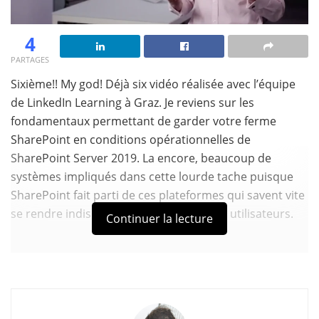
4
PARTAGES
Sixième!! My god! Déjà six vidéo réalisée avec l’équipe
de LinkedIn Learning à Graz. Je reviens sur les
fondamentaux permettant de garder votre ferme
SharePoint en conditions opérationnelles de
SharePoint Server 2019. La encore, beaucoup de
systèmes impliqués dans cette lourde tache puisque
SharePoint fait parti de ces plateformes qui savent vite
se rendre indispensables dans la vie des utilisateurs.
Continuer la lecture