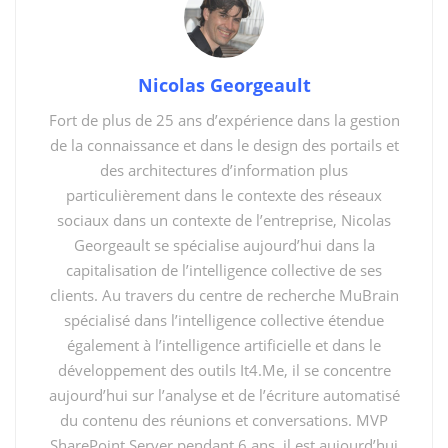
Nicolas Georgeault
Fort de plus de 25 ans d’expérience dans la gestion
de la connaissance et dans le design des portails et
des architectures d’information plus
particulièrement dans le contexte des réseaux
sociaux dans un contexte de l’entreprise, Nicolas
Georgeault se spécialise aujourd’hui dans la
Bienvenue dans « SharePoint Server 2019 : Le
capitalisation de l’intelligence collective de ses
dépannage »
du cours
SharePoint Server 2019 : Le
clients. Au travers du centre de recherche MuBrain
dépannage
par
Nicolas Georgeault
spécialisé dans l’intelligence collective étendue
également à l’intelligence artificielle et dans le
You might also like
développement des outils It4.Me, il se concentre
aujourd’hui sur l’analyse et de l’écriture automatisé
La gestion de la connaissance comme infrastructure
du contenu des réunions et conversations. MVP
critique pour les agents IA
SharePoint Server pendant 6 ans, il est aujourd’hui