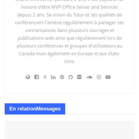
Grand ménage de OneDrive avec Copilot
honoré d’être MVP Office Server and Services
depuis 2 ans. Sa vision du futur et ses qualités de
Rebuild 2025 à Nantes : SharePoint, Copilot et des
conférenciers l’amène régulièrement à partager ses
agents qui travaillent enfin pour vos documents
connaissances dans plusieurs ouvrages et
publications web ainsi que régulièrement lors de
Et à très très bientôt!
plusieurs conférences et groupes d’utilisateurs au
Canada mais également en Europe et aux Etats-
Étiquettes:
LinkedIn Learning
Server
SharePoint
Unis.
En relation
Messages