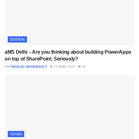
SESSION
aMS Delhi – Are you thinking about building PowerApps
on top of SharePoint, Seriously?
PAR
NICOLAS GEORGEAULT
19 MARS 2023
39
COURS