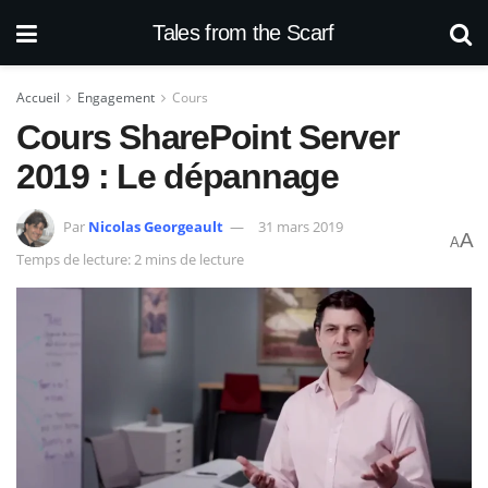
Tales from the Scarf
Accueil
Engagement
Cours
Cours SharePoint Server
2019 : Le dépannage
Par
Nicolas Georgeault
31 mars 2019
A
A
Temps de lecture: 2 mins de lecture